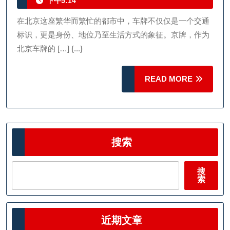
年
下午5:14
牌
11
的
在北京这座繁华而繁忙的都市中，车牌不仅仅是一个交通
月
19
独
标识，更是身份、地位乃至生活方式的象征。京牌，作为
日
特
北京车牌的 […] {...}
魅
READ
READ MORE
力
MORE
与
背
后
故
搜索
事
搜
索
近期文章